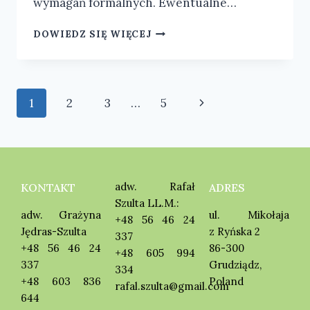
wymagań formalnych. Ewentualne…
DOWIEDZ SIĘ WIĘCEJ
1
2
3
…
5
adw. Rafał
KONTAKT
ADRES
Szulta LL.M.:
adw. Grażyna
ul. Mikołaja
+48 56 46 24
Jędras-Szulta
z Ryńska 2
337
+48 56 46 24
86-300
+48 605 994
337
Grudziądz,
334
+48 603 836
Poland
rafal.szulta@gmail.com
644