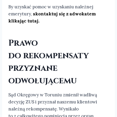
By uzyskać pomoc w uzyskaniu należnej
emerytury,
skontaktuj się z adwokatem
klikając tutaj.
Prawo
do rekompensaty
przyznane
odwołującemu
Sąd Okręgowy w Toruniu zmienił wadliwą
decyzję ZUS i przyznał naszemu klientowi
należną rekompensatę. Wynikało
to z całkowitego pominięcia przez organ