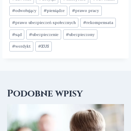
#
odwołujący
#
pieniądze
#
prawo pracy
#
prawo ubezpieczeń społecznych
#
rekompensata
#
sąd
#
ubezpieczenie
#
ubezpieczony
#
werdykt
#
ZUS
Podobne wpisy