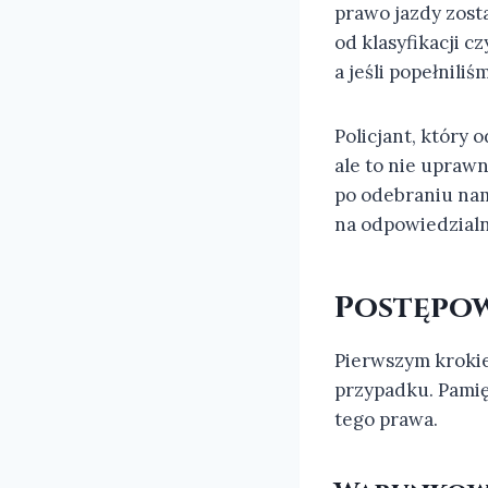
prawo jazdy zost
od klasyfikacji c
a jeśli popełnili
Policjant, który
ale to nie upraw
po odebraniu nam
na odpowiedzialn
Postępow
Pierwszym krokie
przypadku. Pamię
tego prawa.