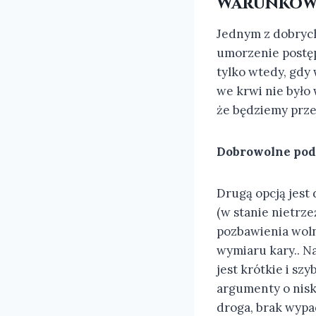
Warunkowe
Jednym z dobrych
umorzenie postęp
tylko wtedy, gdy
we krwi nie było 
że będziemy prze
Dobrowolne podd
Drugą opcją jest
(w stanie nietrz
pozbawienia woln
wymiaru kary.. N
jest krótkie i sz
argumenty o nisk
droga, brak wypa