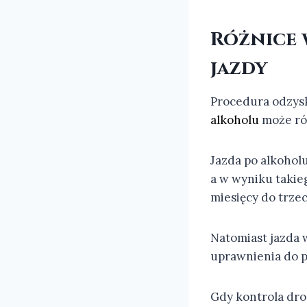
Różnice 
jazdy
Procedura odzysk
alkoholu
może róż
Jazda po alkohol
a w wyniku takie
miesięcy do trzec
Natomiast jazda w
uprawnienia do p
Gdy kontrola dr