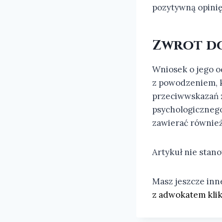
pozytywną opinię 
Zwrot d
Wniosek o jego o
z powodzeniem, k
przeciwwskazań 
psychologicznego
zawierać również
Artykuł nie stano
Masz jeszcze in
z adwokatem klika