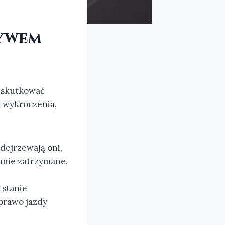
ływem
 skutkować
a wykroczenia,
odejrzewają oni,
anie zatrzymane,
 stanie
prawo jazdy