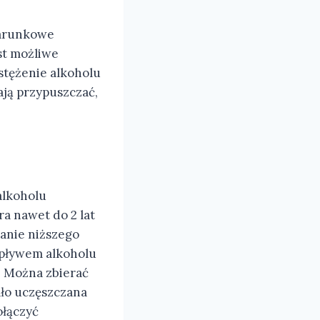
warunkowe
st możliwe
stężenie alkoholu
ają przypuszczać,
alkoholu
a nawet do 2 lat
anie niższego
wpływem alkoholu
. Można zbierać
ało uczęszczana
ołączyć