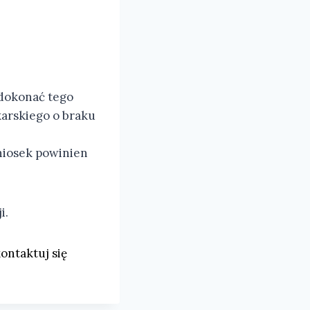
 dokonać tego
arskiego o braku
niosek powinien
i.
ontaktuj się