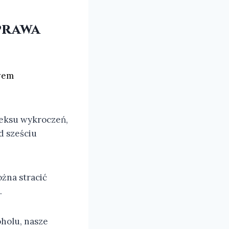
prawa
wem
deksu wykroczeń,
d sześciu
ożna stracić
.
holu, nasze