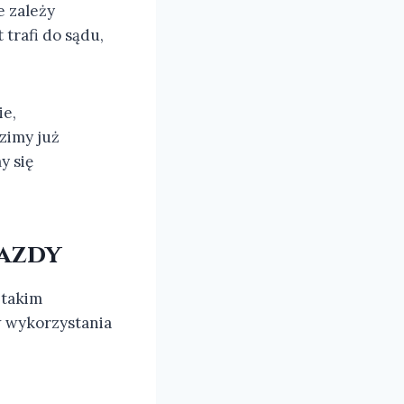
e zależy
trafi do sądu,
ie,
zimy już
y się
jazdy
 takim
w wykorzystania