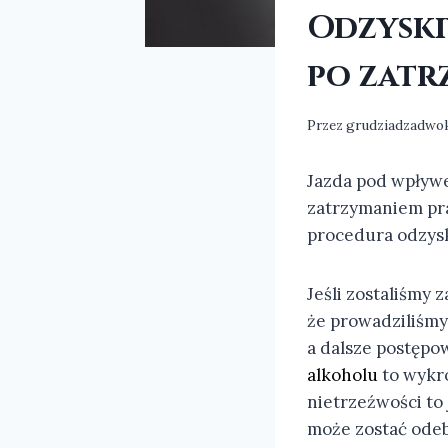
Odzyski
po zatr
Przez
grudziadzadwo
Jazda pod wpływ
zatrzymaniem pra
procedura odzysk
Jeśli zostaliśmy 
że prowadziliśmy
a dalsze postępow
alkoholu
to wykro
nietrzeźwości to
może zostać odeb